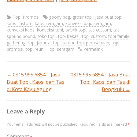
Topi Promosi
goody bag
,
grosir topi
,
jasa buat topi
,
kaos custom
,
kaos seragam
,
konveksi baju seragam
,
konveksi kaos
,
konveksi topi
,
pabrik topi
,
tas custom
,
tas
spound bound
,
toko topi
,
topi bekasi
,
topi custom
,
topi family
gathering
,
topi jakarta
,
topi kantor
,
topi perusahaan
,
topi
promosi
,
topi reuni
,
Topi seragam
Permalink
←
0815 995 6854 | Jasa
0815 995 6854 | Jasa Buat
Post
Buat Topi, Kaos, dan Tas
Topi, Kaos, dan Tas di
di Kota Kayu Agung
Bengkulu
→
navigation
Leave a Reply
Your email address will not be published.
Required fields are marked
*
Comment
*