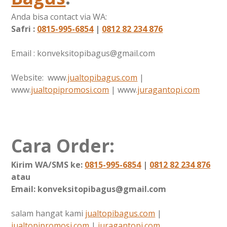
Anda bisa contact via WA:
Safri :
0815-995-6854
|
0812 82 234 876
Email : konveksitopibagus@gmail.com
Website: www.
jualtopibagus.com
|
www.
jualtopipromosi.com
| www.
juragantopi.com
Cara Order:
Kirim WA/SMS ke:
0815-995-6854
|
0812 82 234 876
atau
Email: konveksitopibagus@gmail.com
salam hangat kami
jualtopibagus.com
|
jualtopipromosi.com
|
juragantopi.com