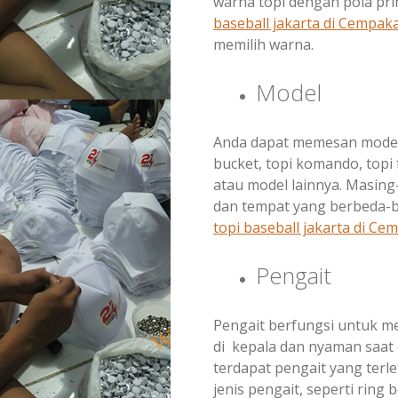
warna topi dengan pola pri
baseball jakarta di
Cempaka
memilih warna.
Model
Anda dapat memesan model t
bucket, topi komando, topi f
atau model lainnya. Masin
dan tempat yang berbeda-b
topi baseball jakarta di
Cem
Pengait
Pengait berfungsi untuk m
di kepala dan nyaman saat
terdapat pengait yang terl
jenis pengait, seperti ring b