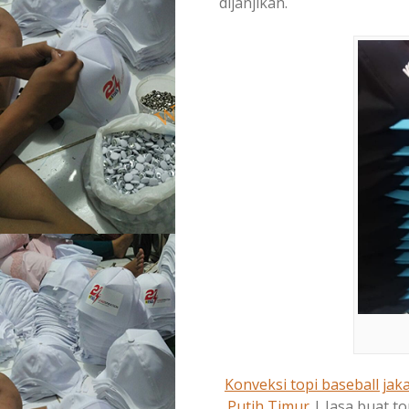
dijanjikan.
Konveksi topi baseball jaka
Putih Timur
| Jasa buat to