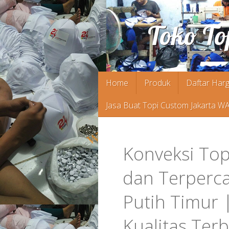
Toko To
Skip
Home
Produk
Daftar Harg
to
Jasa Buat Topi Custom Jakarta W
content
Konveksi Top
dan Terperc
Putih Timur
Kualitas Terb