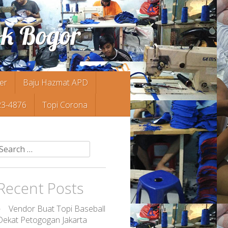
ok Bogor
er
Baju Hazmat APD
23-4876
Topi Corona
Search
or:
Recent Posts
Vendor Buat Topi Baseball
Dekat Petogogan Jakarta