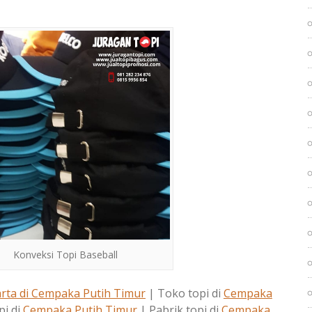
Konveksi Topi Baseball
rta di
Cempaka Putih Timur
| Toko topi di
Cempaka
pi di
Cempaka Putih Timur
| Pabrik topi di
Cempaka