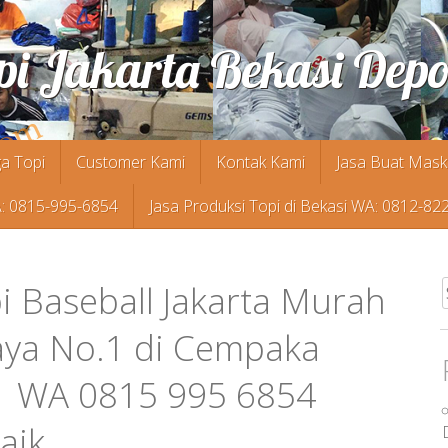
pi Jakarta Bekasi Dep
a Topi
Customer Kami
Kontak Kami
Jasa Buat Mask
A: 0815-995-6854
Jasa Produksi Topi di Bekasi WA: 0812-82
i Baseball Jakarta Murah
f
aya No.1 di Cempaka
 | WA 0815 995 6854
aik