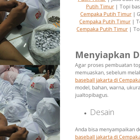
Putih Timur
| Topi bas
Cempaka Putih Timur
| G
Cempaka Putih Timur
| T
Cempaka Putih Timur
| To
Menyiapkan D
Agar proses pembuatan topi
memuaskan, sebelum melak
baseball jakarta di
Cempaka
model, bahan, warna, ukura
jualtopibagus.
Desain
Anda bisa menyampaikan de
baseball jakarta di
Cempaka