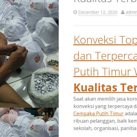
December 12, 2020
admi
Konveksi Top
dan Terperc
Putih Timur
Kualitas Te
Saat akan memilih jasa kon
konveksi yang terpercaya 
Cempaka Putih Timur
adala
ribuan pelanggan, baik ke
sekolah, organisasi, paniti