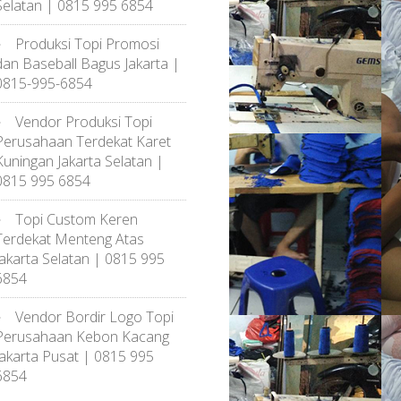
Selatan | 0815 995 6854
Produksi Topi Promosi
dan Baseball Bagus Jakarta |
0815-995-6854
Vendor Produksi Topi
Perusahaan Terdekat Karet
Kuningan Jakarta Selatan |
0815 995 6854
Topi Custom Keren
Terdekat Menteng Atas
Jakarta Selatan | 0815 995
6854
Vendor Bordir Logo Topi
Perusahaan Kebon Kacang
Jakarta Pusat | 0815 995
6854