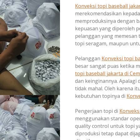
Konveksi topi baseball jaka
merekomendasikan kepada 
memproduksinya dengan bah
kepuasan yang diperoleh p
pelanggan yang memesan to
topi seragam, maupun untu
Pelanggan
Konveksi topi ba
besar sangat puas ketika 
topi baseball jakarta di
Cem
dan keinginannya. Apalagi
tidak mahal. Oleh karena 
kebutuhan topinya di
Konve
Pengerjaan topi di
Konveksi
menggunakan standar opera
quality control untuk topi y
diproduksi tetap dapat dij