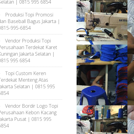
Selatan | 0815 995 6854
Produksi Topi Promosi
dan Baseball Bagus Jakarta |
0815-995-6854
Vendor Produksi Topi
Perusahaan Terdekat Karet
Kuningan Jakarta Selatan |
0815 995 6854
Topi Custom Keren
Terdekat Menteng Atas
Jakarta Selatan | 0815 995
6854
Vendor Bordir Logo Topi
Perusahaan Kebon Kacang
Jakarta Pusat | 0815 995
6854