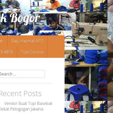
ok Bogor
er
Baju Hazmat APD
23-4876
Topi Corona
Search
or:
Recent Posts
Vendor Buat Topi Baseball
Dekat Petogogan Jakarta