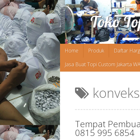
Toko To
Skip
Home
Produk
Daftar Harg
to
Jasa Buat Topi Custom Jakarta W
content
konveks
Tempat Pembuata
0815 995 6854