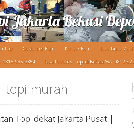
pi Jakarta Bekasi Dep
a Topi
Customer Kami
Kontak Kami
Jasa Buat Mask
A: 0815-995-6854
Jasa Produksi Topi di Bekasi WA: 0812-82
i topi murah
f
n Topi dekat Jakarta Pusat |