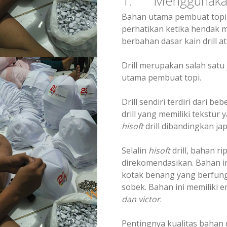
1. Menggunakan B
Bahan utama pembuat topi
perhatikan ketika hendak m
berbahan dasar kain drill at
Drill merupakan salah satu 
utama pembuat topi.
Drill sendiri terdiri dari be
drill yang memiliki tekstur
hisoft
drill dibandingkan jap
Selalin
hisoft
drill, bahan r
direkomendasikan. Bahan ini
kotak benang yang berfungs
sobek. Bahan ini memiliki e
dan victor
.
Pentingnya kualitas bahan 