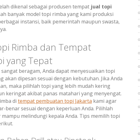
elah dikenal sebagai produsen tempat
jual
topi
lah banyak model topi rimba yang kami produksi
rbagai instansi, baik pemerintah maupun swasta,
ya.
opi Rimba dan Tempat
i yang Tepat
 sangat beragam, Anda dapat menyesuaikan topi
ng akan dipesan sesuai dengan kebutuhan. Jika Anda
n, maka pilihlah topi yang lebih mudah kering
un keringat akibat panas matahari yang menyengat.
imba di
tempat pembuatan topi Jakarta
kami agar
r-benar sesuai dengan keperluan Anda. Pilihlah
r mampu melindungi kepala Anda. Tips memilih topi
rikut.