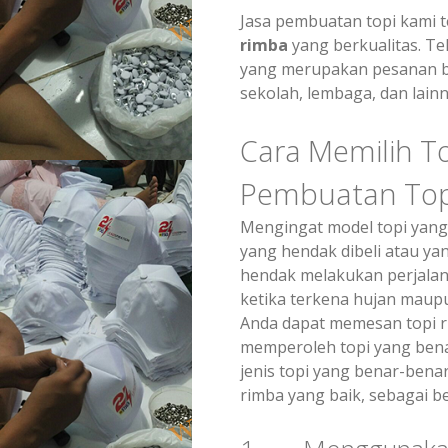
Jasa pembuatan topi kami t
rimba
yang berkualitas. Te
yang merupakan pesanan be
sekolah, lembaga, dan lainn
Cara Memilih T
Pembuatan Top
Mengingat model topi yang
yang hendak dibeli atau ya
hendak melakukan perjalana
ketika terkena hujan maup
Anda dapat memesan topi r
memperoleh topi yang bena
jenis topi yang benar-bena
rimba yang baik, sebagai be