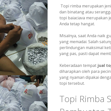
Topi rimba merupakan jenis
dan binatang atau serangg
topi baiaciava merupakan j
Anda tetap hangat.
Misalnya, saat Anda naik g
yang memadai. Salah satun
perlindungan maksimal keti
yang pas, pasti dapat me
Keberadaan tempat
jual
to
diharapkan oleh para peci
yang nyaman dipakai denga
topi tersebut.
Topi Rimba S