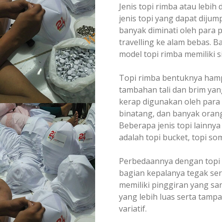
Jenis topi rimba atau lebih
jenis topi yang dapat dijum
banyak diminati oleh para
travelling ke alam bebas. 
model topi rimba memiliki s
Topi rimba bentuknya hampi
tambahan tali dan brim yan
kerap digunakan oleh para 
binatang, dan banyak orang
Beberapa jenis topi lainny
adalah topi bucket, topi so
Perbedaannya dengan topi ri
bagian kepalanya tegak ser
memiliki pinggiran yang san
yang lebih luas serta tamp
variatif.