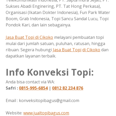
Telekomunikasi Indonesia, PT. Sapta Indra Sejati, PT.
Sukses Abadi Enginering, PT. Tat Hong Perkasa),
Organisasi (Ikatan Dokter Indonesia), Fun Park Water
Boom, Grab Indonesia, Topi Sancu Sandal Lucu, Topi
Pondok Kari, dan lain sebagainya.
Jasa Buat Topi
di Cikoko
melayani pembuatan topi
mulai dari jumlah satuan, puluhan, ratusan, hingga
ribuan. Segera hubungi
Jasa Buat Topi
di Cikoko
dan
dapatkan layanan terbaik.
Info Konveksi Topi:
Anda bisa contact via WA:
Safri :
0815-995-6854
|
0812 82 234 876
Email : konveksitopibagus@gmail.com
Website:
www.jualtopibagus.com