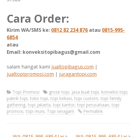
Cara Order:
Kirim WA/SMS ke:
0812 82 234 876
atau
0815-995-
6854
atau
Email: konveksitopibagus@gmail.com
salam hangat kami
jualtopibagus.com
|
jualtopipromosi.com
|
juragantopi.com
Topi Promosi
grosir topi
,
jasa buat topi
,
konveksi topi
,
pabrik topi
,
toko topi
,
topi bekasi
,
topi custom
,
topi family
gathering
,
topi jakarta
,
topi kantor
,
topi perusahaan
,
topi
promosi
,
topi reuni
,
Topi seragam
Permalink
←
WA: 0815-995-6854 Jasa
WA: 0815-995-6854 Jasa