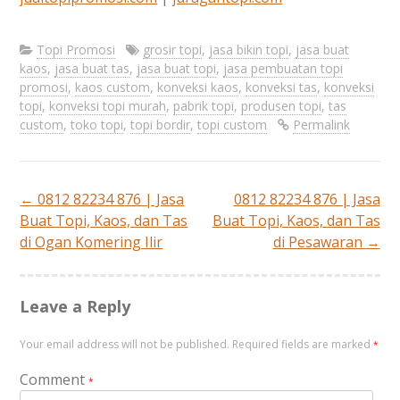
Topi Promosi
grosir topi
,
jasa bikin topi
,
jasa buat
kaos
,
jasa buat tas
,
jasa buat topi
,
jasa pembuatan topi
promosi
,
kaos custom
,
konveksi kaos
,
konveksi tas
,
konveksi
topi
,
konveksi topi murah
,
pabrik topi
,
produsen topi
,
tas
custom
,
toko topi
,
topi bordir
,
topi custom
Permalink
←
0812 82234 876 | Jasa
0812 82234 876 | Jasa
Post
Buat Topi, Kaos, dan Tas
Buat Topi, Kaos, dan Tas
di Ogan Komering Ilir
di Pesawaran
→
navigation
Leave a Reply
Your email address will not be published.
Required fields are marked
*
Comment
*