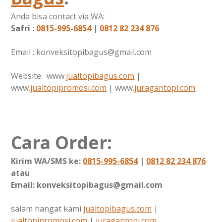
Anda bisa contact via WA:
Safri :
0815-995-6854
|
0812 82 234 876
Email : konveksitopibagus@gmail.com
Website: www.
jualtopibagus.com
|
www.
jualtopipromosi.com
| www.
juragantopi.com
Cara Order:
Kirim WA/SMS ke:
0815-995-6854
|
0812 82 234 876
atau
Email: konveksitopibagus@gmail.com
salam hangat kami
jualtopibagus.com
|
jualtopipromosi.com
|
juragantopi.com