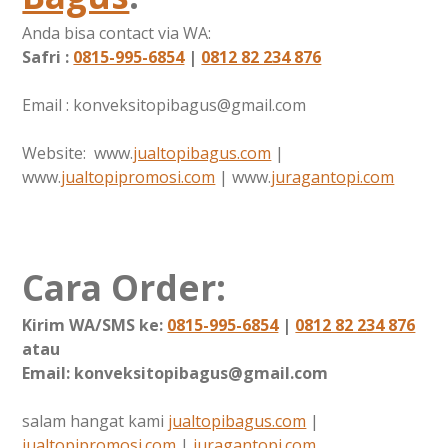
Anda bisa contact via WA:
Safri :
0815-995-6854
|
0812 82 234 876
Email : konveksitopibagus@gmail.com
Website: www.
jualtopibagus.com
|
www.
jualtopipromosi.com
| www.
juragantopi.com
Cara Order:
Kirim WA/SMS ke:
0815-995-6854
|
0812 82 234 876
atau
Email: konveksitopibagus@gmail.com
salam hangat kami
jualtopibagus.com
|
jualtopipromosi.com
|
juragantopi.com