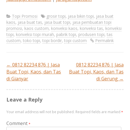
Topi Promosi
grosir topi
,
jasa bikin topi
,
jasa buat
kaos
,
jasa buat tas
,
jasa buat topi
,
jasa pembuatan topi
promosi
,
kaos custom
,
konveksi kaos
,
konveksi tas
,
konveksi
topi
,
konveksi topi murah
,
pabrik topi
,
produsen topi
,
tas
custom
,
toko topi
,
topi bordir
,
topi custom
Permalink
←
0812 82234 876 | Jasa
0812 82234 876 | Jasa
Post
Buat Topi, Kaos, dan Tas
Buat Topi, Kaos, dan Tas
di Gianyar
di Gerung
→
navigation
Leave a Reply
Your email address will not be published.
Required fields are marked
*
Comment
*