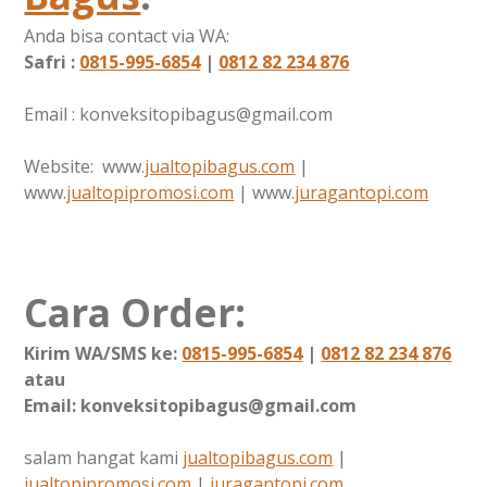
Anda bisa contact via WA:
Safri :
0815-995-6854
|
0812 82 234 876
Email : konveksitopibagus@gmail.com
Website: www.
jualtopibagus.com
|
www.
jualtopipromosi.com
| www.
juragantopi.com
Cara Order:
Kirim WA/SMS ke:
0815-995-6854
|
0812 82 234 876
atau
Email: konveksitopibagus@gmail.com
salam hangat kami
jualtopibagus.com
|
jualtopipromosi.com
|
juragantopi.com