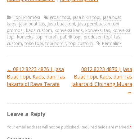
Topi Promosi
grosir topi
,
jasa bikin topi
,
jasa buat
kaos
,
jasa buat tas
,
jasa buat topi
,
jasa pembuatan topi
promosi
,
kaos custom
,
konveksi kaos
,
konveksi tas
,
konveksi
topi
,
konveksi topi murah
,
pabrik topi
,
produsen topi
,
tas
custom
,
toko topi
,
topi bordir
,
topi custom
Permalink
←
0812 8223 4876 | Jasa
0812 8223 4876 | Jasa
Post
Buat Topi, Kaos, dan Tas
Buat Topi, Kaos, dan Tas
Jakarta di Rawa Terate
Jakarta di Cipinang Muara
navigation
→
Leave a Reply
Your email address will not be published.
Required fields are marked
*