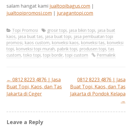
salam hangat kami
jualtopibagus.com
|
jualtopipromosi.com
|
juragantopi.com
Topi Promosi
grosir topi
,
jasa bikin topi
,
jasa buat
kaos
,
jasa buat tas
,
jasa buat topi
,
jasa pembuatan topi
promosi
,
kaos custom
,
konveksi kaos
,
konveksi tas
,
konveksi
topi
,
konveksi topi murah
,
pabrik topi
,
produsen topi
,
tas
custom
,
toko topi
,
topi bordir
,
topi custom
Permalink
←
0812 8223 4876 | Jasa
0812 8223 4876 | Jasa
Post
Buat Topi, Kaos, dan Tas
Buat Topi, Kaos, dan Tas
Jakarta di Ceger
Jakarta di Pondok Kelapa
navigation
→
Leave a Reply