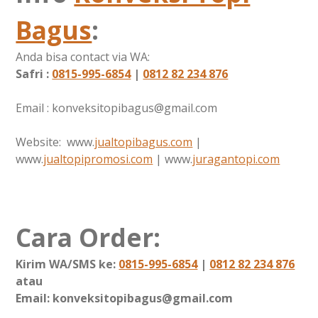
Bagus
:
Anda bisa contact via WA:
Safri :
0815-995-6854
|
0812 82 234 876
Email : konveksitopibagus@gmail.com
Website: www.
jualtopibagus.com
|
www.
jualtopipromosi.com
| www.
juragantopi.com
Cara Order:
Kirim WA/SMS ke:
0815-995-6854
|
0812 82 234 876
atau
Email: konveksitopibagus@gmail.com