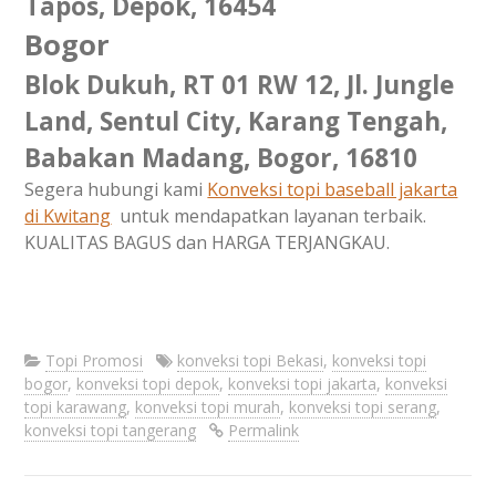
Tapos, Depok, 16454
Bogor
Blok Dukuh, RT 01 RW 12, Jl. Jungle
Land, Sentul City, Karang Tengah,
Babakan Madang, Bogor, 16810
Segera hubungi kami
Konveksi topi baseball jakarta
di
Kwitang
untuk mendapatkan layanan terbaik.
KUALITAS BAGUS dan HARGA TERJANGKAU.
Topi Promosi
konveksi topi Bekasi
,
konveksi topi
bogor
,
konveksi topi depok
,
konveksi topi jakarta
,
konveksi
topi karawang
,
konveksi topi murah
,
konveksi topi serang
,
konveksi topi tangerang
Permalink