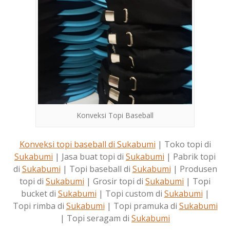
Konveksi Topi Baseball
Konveksi topi baseball di
Sukabumi
| Toko topi di
Sukabumi
| Jasa buat topi di
Sukabumi
| Pabrik topi
di
Sukabumi
| Topi baseball di
Sukabumi
| Produsen
topi di
Sukabumi
| Grosir topi di
Sukabumi
| Topi
bucket di
Sukabumi
| Topi custom di
Sukabumi
|
Topi rimba di
Sukabumi
| Topi pramuka di
Sukabumi
| Topi seragam di
Sukabumi