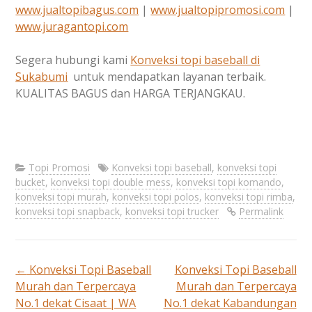
www.jualtopibagus.com
|
www.jualtopipromosi.com
|
www.juragantopi.com
Segera hubungi kami
Konveksi topi baseball di
Sukabumi
untuk mendapatkan layanan terbaik.
KUALITAS BAGUS dan HARGA TERJANGKAU.
Topi Promosi
Konveksi topi baseball
,
konveksi topi
bucket
,
konveksi topi double mess
,
konveksi topi komando
,
konveksi topi murah
,
konveksi topi polos
,
konveksi topi rimba
,
konveksi topi snapback
,
konveksi topi trucker
Permalink
←
Konveksi Topi Baseball
Konveksi Topi Baseball
Post
Murah dan Terpercaya
Murah dan Terpercaya
No.1 dekat Cisaat | WA
No.1 dekat Kabandungan